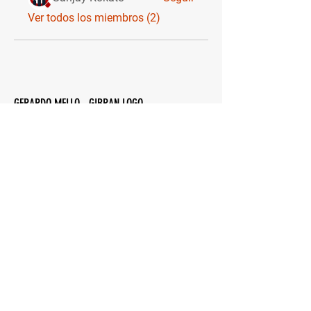
Ver todos los miembros (2)
GERARDO MELLO - GIBRAN LOGO
CERTIFIED FITNESS TRAINER
NUESTRA EXPERIENCIA E IDONOEIDAD NOS
PONE EN UN LUGAR , DONDE
EL CONOCIMIENTO Y LA APTITUD FÍSICA ES
NUESTRA FORMA DE VIDA
CONECTATE CON NOSOTROS
SUSCRIBITE A NUESTRO CANAL
DIRECTO DESDE TU EMAIL O NÚMERO